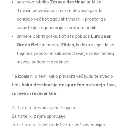
avtorsko rubriko
Zdrave destinacije
Mile
Triller
, posvečeno zimskim destinacijam, ki
ponujajo več kot zgolj aktivnosti – prostor za
ravnotežje, regeneracijo in smiseln oddih,
primere dobrih praks, kot sta pobuda
European
Green Belt
in mesto
Zürich
, ki dokazujejo, da so
trajnost, prostor in kakovost bivanja lahko temelj
razvoja sodobnih destinacij.
Ta izdaja ni o tem, kako privabiti več ljudi, temveč o
tem,
kako destinacije dolgoročno ostanejo žive,
zdrave in relevantne
.
Za tiste, ki destinacije načrtujejo.
Za tiste, ki z njimi upravljajo.
In za tiste, ki jih želijo doživeti z več zavedanja in