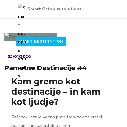
SMART DESTINATION
_
05/01/2026
Pametne Destinacije #4
Kam gremo kot
destinacije – in kam
kot ljudje?
Začetek leta je vedno pravi trenutek za kratek
postanek in razmislek o smeri.