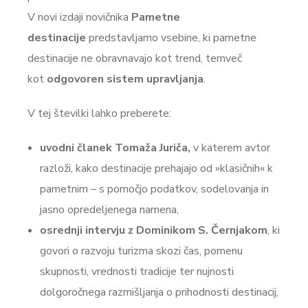
V novi izdaji novičnika
Pametne
destinacije
predstavljamo vsebine, ki pametne
destinacije ne obravnavajo kot trend, temveč
kot
odgovoren sistem upravljanja
.
V tej številki lahko preberete:
uvodni članek Tomaža Juriča,
v katerem avtor
razloži, kako destinacije prehajajo od »klasičnih« k
pametnim – s pomočjo podatkov, sodelovanja in
jasno opredeljenega namena,
osrednji intervju z Dominikom S. Černjakom
, ki
govori o razvoju turizma skozi čas, pomenu
skupnosti, vrednosti tradicije ter nujnosti
dolgoročnega razmišljanja o prihodnosti destinacij,