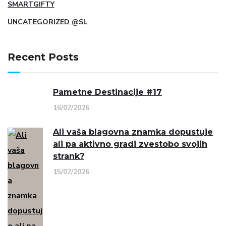
SMARTGIFTY
UNCATEGORIZED @SL
Recent Posts
Pametne Destinacije #17
16/07/2026
Ali vaša blagovna znamka dopustuje
ali pa aktivno gradi zvestobo svojih
strank?
15/07/2026