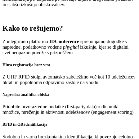
in slabšo izkušnjo obiskovalcev.
Kako to rešujemo?
Z integrirano platformo
IDConference
spreminjamo dogodke v
napredne, podatkovno vodene
phygital
izkušnje, kjer se digitalni
svet neopazno poveže s prizoriščem.
Hitra registracija brez vrst
Z UHF RFID stolpi avtomatsko zabeležimo več kot 10 udeležencev
hkrati in popolnoma odpravimo zastoje na vhodu.
Napredna analitika obiska
Pridobite prvorazredne podatke (first-party data) o dinamiki
množice, mreženju in aktivnosti udeležencev (engagement scoring).
RFID in QR identifikacija
Sodobna in varna brezkontaktna identifikacija, ki povezuje celotno