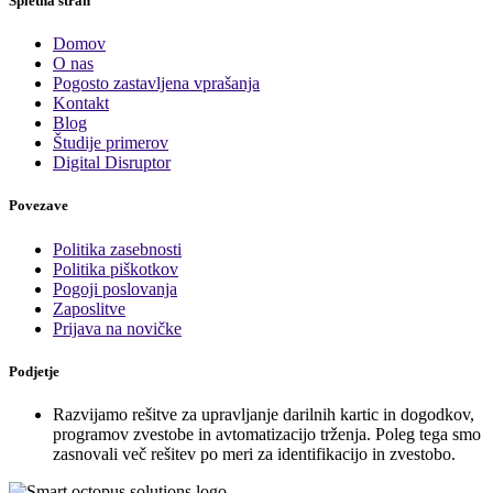
Spletna stran
Domov
O nas
Pogosto zastavljena vprašanja
Kontakt
Blog
Študije primerov
Digital Disruptor
Povezave
Politika zasebnosti
Politika piškotkov
Pogoji poslovanja
Zaposlitve
Prijava na novičke
Podjetje
Razvijamo rešitve za upravljanje darilnih kartic in dogodkov,
programov zvestobe in avtomatizacijo trženja. Poleg tega smo
zasnovali več rešitev po meri za identifikacijo in zvestobo.