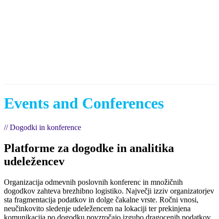
Events and Conferences
// Dogodki in konference
Platforme za dogodke in analitika
udeležencev
Organizacija odmevnih poslovnih konferenc in množičnih
dogodkov zahteva brezhibno logistiko. Največji izziv organizatorjev
sta fragmentacija podatkov in dolge čakalne vrste. Ročni vnosi,
neučinkovito sledenje udeležencem na lokaciji ter prekinjena
komunikacija po dogodku povzročajo izgubo dragocenih podatkov