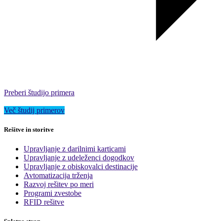
Preberi študijo primera
Več študij primerov
Rešitve in storitve
Upravljanje z darilnimi karticami
Upravljanje z udeleženci dogodkov
Upravljanje z obiskovalci destinacije
Avtomatizacija trženja
Razvoj rešitev po meri
Programi zvestobe
RFID rešitve