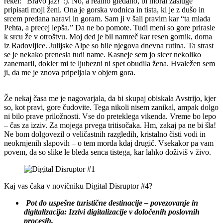
rekel: “Bravo jaz!”:). No, a realno gledano, bi moral zasluge
pripisati moji ženi. Ona je gorska vodnica in tista, ki je z dušo in
srcem predana naravi in goram. Sam ji v šali pravim kar “ta mlada
Pehta, a precej lepša.” Da ne bo pomote. Tudi meni so gore prirasle
k srcu že v otroštvu. Moj ded je bil namreč kar resen gornik, doma
iz Radovljice. Julijske Alpe so bile njegova dnevna rutina. Ta strast
se je nekako prenesla tudi name. Kasneje sem jo sicer nekoliko
zanemaril, dokler mi te ljubezni ni spet obudila žena. Hvaležen sem
ji, da me je znova pripeljala v objem gora.
Že nekaj časa me je nagovarjala, da bi skupaj obiskala Avstrijo, kjer
so, kot pravi, gore čudovite. Tega nikoli nisem zanikal, ampak dolgo
ni bilo prave priložnosti. Vse do preteklega vikenda. Vreme bo lepo
– čas za izziv. Za mojega prvega tritisočaka. Hm, zakaj pa ne bi šla!
Ne bom dolgovezil o veličastnih razgledih, kristalno čisti vodi in
neokrnjenih slapovih – o tem morda kdaj drugič. Vsekakor pa vam
povem, da so slike le bleda senca tistega, kar lahko doživiš v živo.
Kaj vas čaka v novičniku Digital Disruptor #4?
Pot do uspešne turistične destinacije – povezovanje in
digitalizacija: Izzivi digitalizacije v določenih poslovnih
procesih.