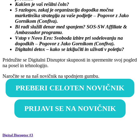
Kakšen je vaš rešilni čoln?
5 razlogov, zakaj je organizacija dogodka močna
marketinška strategija za vaše podjetje
–
Pogovor z Jako
Gornikom (Confiva).
Bi radi služili denar med spanjem? SOS-SW Affiliate &
Ambassador programu
.
Vstop v Novo Ero: Svoboda izbire pri sodelovanju na
dogodkih
–
Pogovor z Jako Gornikom (Confiva).
Digitalni detox – kako se izključiti in uživati v poletju?
Pridružite se Digitalni Disruptor skupnosti in spremenite svoj pogled
na posel in tehnologijo.
Naročite se na naš novičnik na spodnjem gumbu.
PREBERI CELOTEN NOVIČNIK
PRIJAVI SE NA NOVIČNIK
Digital Disruptor #3