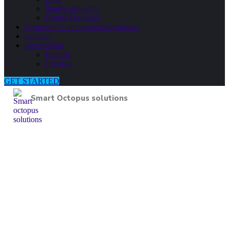
Študije primerov
Digital Disruptor
Partnerski in ambasadorski program
Kontakt
Slovenščina
English
Hrvatski
GET STARTED