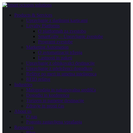
Products & Services
Upravljanje z darilnimi karticami
Loyalty Platforms
O platformah za zvestobo
SmartGifty – Upravljanje zvestobe
Programi zvestobe
Marketing Automation
O avtomatizaciji trženja
Lastnosti in paketi
Upravljanje z obiskovalci destinacije
Upravljanje z udeleženci dogodkov
Rešitve po meri in umetna inteligenca
RFID rešitve
Industries
Maloprodaja in nakupovalna središča
Dogodki in konference
Turizem in pametne destinacije
Zdravje in prosti čas
About us
O nas
Pogosto zastavljena vprašanja
Resources
Blog