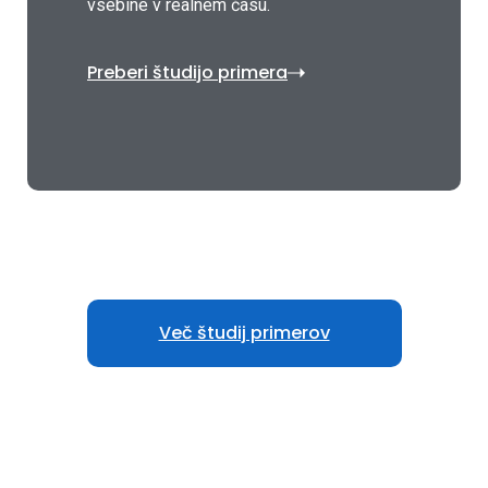
vsebine v realnem času.
Preberi študijo primera
Več študij primerov