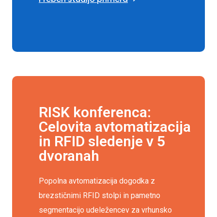
RISK konferenca:
Celovita avtomatizacija
in RFID sledenje v 5
dvoranah
Popolna avtomatizacija dogodka z
brezstičnimi RFID stolpi in pametno
segmentacijo udeležencev za vrhunsko