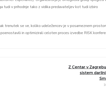
 tudi v prihodnje tako z vidika predavateljev kot tudi izbiro
sak trenutek se ve, koliko udeležencev je v posameznem prostor
o poenostavili in optimizirali celoten proces izvedbe RISK konfere
Z Centar v Zagrebu
sistem darilni
Sma
1