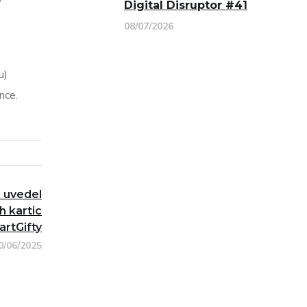
Digital Disruptor #41
08/07/2026
u)
nce.
 uvedel
h kartic
rtGifty
0/06/2025