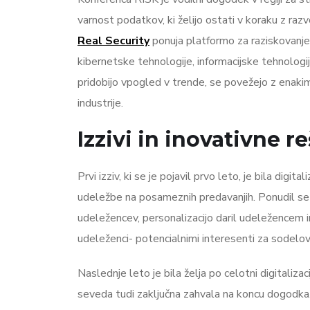
varnost podatkov, ki želijo ostati v koraku z razv
Real Security
ponuja platformo za raziskovanje n
kibernetske tehnologije, informacijske tehnologi
pridobijo vpogled v trende, se povežejo z enakim
industrije.
Izzivi in inovativne 
Prvi izziv, ki se je pojavil prvo leto, je bila di
udeležbe na posameznih predavanjih. Ponudil se ji
udeležencev, personalizacijo daril udeležencem i
udeleženci- potencialnimi interesenti za sodelov
Naslednje leto je bila želja po celotni digitaliza
seveda tudi zaključna zahvala na koncu dogodka