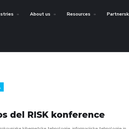
ustries
About us
Resources
Partnersk
L
os del RISK konference
rokovnjake kibernetske tehnologije, informacijske tehnologije in