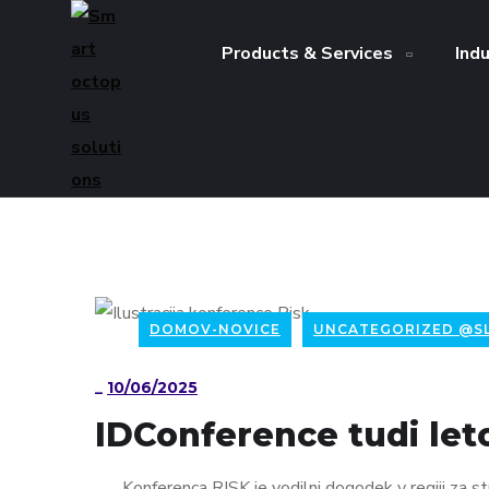
Products & Services
Ind
DOMOV-NOVICE
UNCATEGORIZED @S
_
10/06/2025
IDConference tudi let
Konferenca RISK je vodilni dogodek v regiji za st