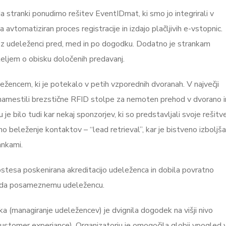
, da stranki ponudimo rešitev EventIDmat, ki smo jo integrirali v
tomatiziran proces registracije in izdajo plačljivih e-vstopnic.
 z udeleženci pred, med in po dogodku. Dodatno je strankam
teljem o obisku določenih predavanj.
žencem, ki je potekalo v petih vzporednih dvoranah. V največji
namestili brezstične RFID stolpe za nemoten prehod v dvorano i
e bilo tudi kar nekaj sponzorjev, ki so predstavljali svoje rešitv
 beleženje kontaktov – “lead retrieval”, kar je bistveno izboljš
ankami.
 hostesa poskenirana akreditacijo udeleženca in dobila povratno
pripada posameznemu udeležencu.
ka (managiranje udeležencev) je dvignila dogodek na višji nivo
customer experiance). Organizatorju je omogočila globji vpogled 