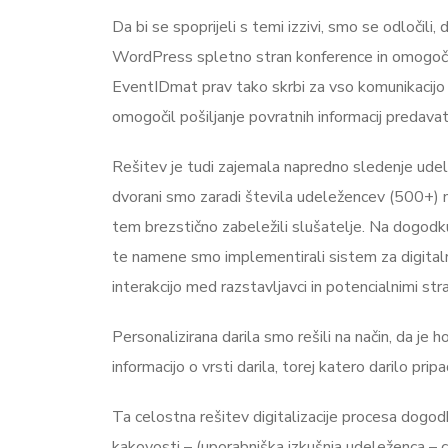
Da bi se spoprijeli s temi izzivi, smo se odločili
WordPress spletno stran konference in omogoča av
EventIDmat prav tako skrbi za vso komunikacijo
omogočil pošiljanje povratnih informacij predava
Rešitev je tudi zajemala napredno sledenje udele
dvorani smo zaradi števila udeležencev (500+) 
tem brezstično zabeležili slušatelje. Na dogodku j
te namene smo implementirali sistem za digitalno
interakcijo med razstavljavci in potencialnimi str
Personalizirana darila smo rešili na način, da je
informacijo o vrsti darila, torej katero darilo 
Ta celostna rešitev digitalizacije procesa dogod
kakovosti – (uporabniška izkušnja udeleženca – 