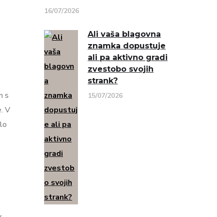
16/07/2026
Ali vaša blagovna
znamka dopustuje
ali pa aktivno gradi
zvestobo svojih
strank?
n s
15/07/2026
e. V
alo
v