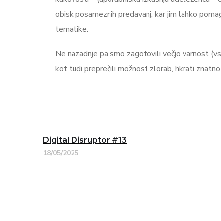
obisk posameznih predavanj, kar jim lahko pomaga
tematike.
Ne nazadnje pa smo zagotovili večjo varnost (v
kot tudi preprečili možnost zlorab, hkrati znatn
Digital Disruptor #13
18/05/2025