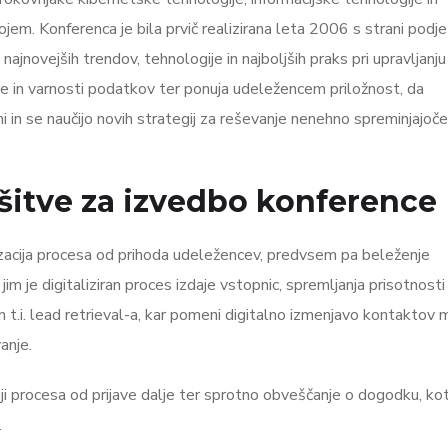
ojem. Konferenca je bila prvič realizirana leta 2006 s strani podje
ajnovejših trendov, tehnologije in najboljših praks pri upravljanju
je in varnosti podatkov ter ponuja udeležencem priložnost, da
i in se naučijo novih strategij za reševanje nenehno spreminjajoč
rešitve za izvedbo konference
gitalizacija procesa od prihoda udeležencev, predvsem pa beleženje
m je digitaliziran proces izdaje vstopnic, spremljanja prisotnosti
n t.i. lead retrieval-a, kar pomeni digitalno izmenjavo kontaktov
anje.
ciji procesa od prijave dalje ter sprotno obveščanje o dogodku, ko
.