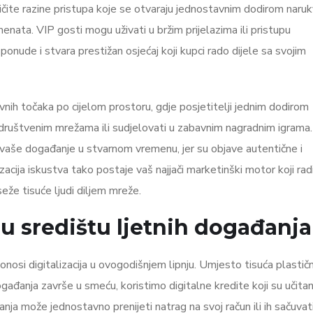
ličite razine pristupa koje se otvaraju jednostavnim dodirom naruk
nata. VIP gosti mogu uživati u bržim prijelazima ili pristupu
nude i stvara prestižan osjećaj koji kupci rado dijele sa svojim
nih točaka po cijelom prostoru, gdje posjetitelji jednim dodirom
a društvenim mrežama ili sudjelovati u zabavnim nagradnim igrama
vaše događanje u stvarnom vremenu, jer su objave autentične i
zacija iskustva tako postaje vaš najjači marketinški motor koji rad
seže tisuće ljudi diljem mreže.
 u središtu ljetnih događanja
onosi digitalizacija u ovogodišnjem lipnju. Umjesto tisuća plastičn
gađanja završe u smeću, koristimo digitalne kredite koji su učitan
nja može jednostavno prenijeti natrag na svoj račun ili ih sačuvat