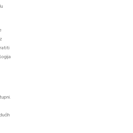
du
e
uz
atiti
logija
tupni.
udućih