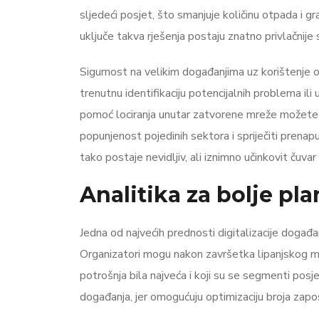
sljedeći posjet, što smanjuje količinu otpada i 
uključe takva rješenja postaju znatno privlačnij
Sigurnost na velikim događanjima uz korištenje o
trenutnu identifikaciju potencijalnih problema ili
pomoć lociranja unutar zatvorene mreže možete r
popunjenost pojedinih sektora i spriječiti prena
tako postaje nevidljiv, ali iznimno učinkovit čuv
Analitika za bolje p
Jedna od najvećih prednosti digitalizacije događa
Organizatori mogu nakon završetka lipanjskog mar
potrošnja bila najveća i koji su se segmenti posje
događanja, jer omogućuju optimizaciju broja zaposl