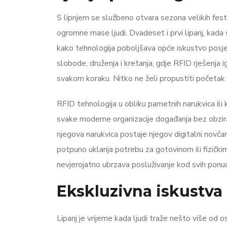
S lipnjem se službeno otvara sezona velikih festi
ogromne mase ljudi. Dvadeset i prvi lipanj, kada 
kako tehnologija poboljšava opće iskustvo posjet
slobode, druženja i kretanja, gdje RFID rješenja i
svakom koraku. Nitko ne želi propustiti početak
RFID tehnologija u obliku pametnih narukvica ili 
svake moderne organizacije događanja bez obzira 
njegova narukvica postaje njegov digitalni novčan
potpuno uklanja potrebu za gotovinom ili fizičkim
nevjerojatno ubrzava posluživanje kod svih ponuđ
Ekskluzivna iskustva 
Lipanj je vrijeme kada ljudi traže nešto više od 