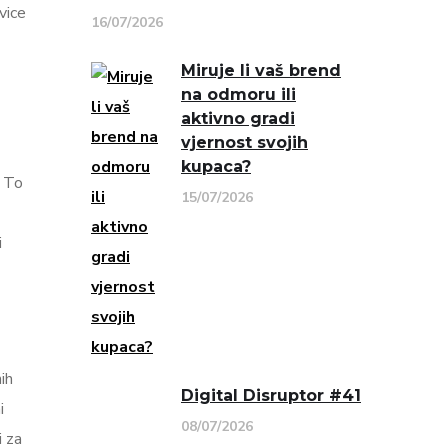
vice
16/07/2026
Miruje li vaš brend
na odmoru ili
aktivno gradi
vjernost svojih
kupaca?
. To
15/07/2026
i
ih
Digital Disruptor #41
i
08/07/2026
i za