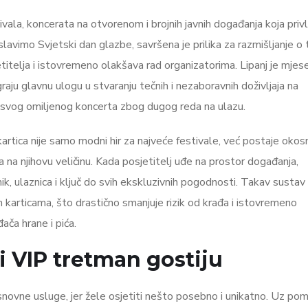
vala, koncerata na otvorenom i brojnih javnih događanja koja priv
slavimo Svjetski dan glazbe, savršena je prilika za razmišljanje o
itelja i istovremeno olakšava rad organizatorima. Lipanj je mjes
graju glavnu ulogu u stvaranju tečnih i nezaboravnih doživljaja na
 svog omiljenog koncerta zbog dugog reda na ulazu.
kartica nije samo modni hir za najveće festivale, već postaje okos
na njihovu veličinu. Kada posjetitelj uđe na prostor događanja,
ik, ulaznica i ključ do svih ekskluzivnih pogodnosti. Takav sustav
 karticama, što drastično smanjuje rizik od krađa i istovremeno
ača hrane i pića.
i VIP tretman gostiju
osnovne usluge, jer žele osjetiti nešto posebno i unikatno. Uz po