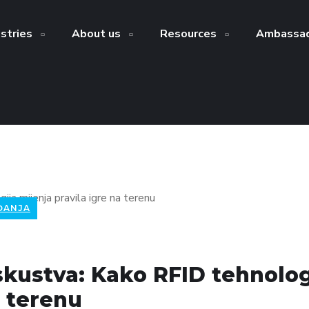
ustries
About us
Resources
Ambassad
ĐANJA
skustva: Kako RFID tehnolog
a terenu