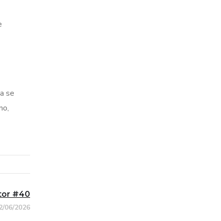
e
da se
no,
ptor #40
2/06/2026