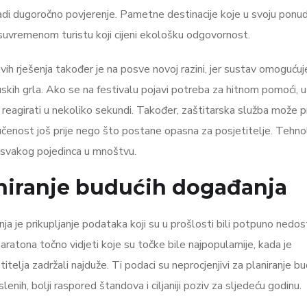
gradi dugoročno povjerenje. Pametne destinacije koje u svoju ponu
e suvremenom turistu koji cijeni ekološku odgovornost.
vih rješenja također je na posve novoj razini, jer sustav omogućuj
 uskih grla. Ako se na festivalu pojavi potreba za hitnom pomoći, 
eagirati u nekoliko sekundi. Također, zaštitarska služba može pr
pučenost još prije nego što postane opasna za posjetitelje. Tehno
ar svakog pojedinca u mnoštvu.
laniranje budućih događanja
nja je prikupljanje podataka koji su u prošlosti bili potpuno nedos
atona točno vidjeti koje su točke bile najpopularnije, kada je
titelja zadržali najduže. Ti podaci su neprocjenjivi za planiranje b
enih, bolji raspored štandova i ciljaniji poziv za sljedeću godinu.