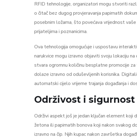
RFID tehnologije, organizatori mogu stvoriti raz
o čitač bez dugog provjeravanja papirnatih dokume
posebnim ložama, što povećava vrijednost vaše po
prijateljima i poznanicima.
Ova tehnologija omogućuje i uspostavu interaktiv
narukvice mogu izravno objaviti svoju lokaciju n
stvara ogromnu količinu besplatne promocije za 
dolaze izravno od oduševljenih korisnika. Digitali
automatski cijelo vrijeme trajanja događanja i do
Održivost i sigurnost
Održivi aspekt još je jedan ključan element koji d
žetona ili papirnatih bonova koji nakon svakog do
izravno na čip. Njih kupac nakon završetka događa