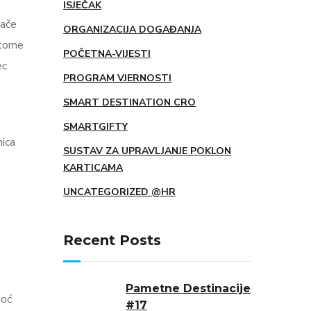
ISJEČAK
lače
ORGANIZACIJA DOGAĐANJA
 tome
POČETNA-VIJESTI
ec
PROGRAM VJERNOSTI
SMART DESTINATION CRO
SMARTGIFTY
nica
SUSTAV ZA UPRAVLJANJE POKLON
KARTICAMA
UNCATEGORIZED @HR
Recent Posts
Pametne Destinacije
moć
#17