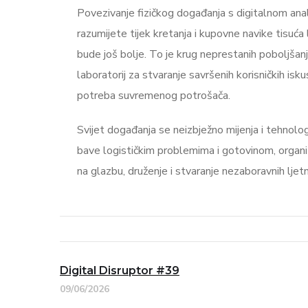
Povezivanje fizičkog događanja s digitalnom anal
razumijete tijek kretanja i kupovne navike tisuća
bude još bolje. To je krug neprestanih poboljša
laboratorij za stvaranje savršenih korisničkih is
potreba suvremenog potrošača.
Svijet događanja se neizbježno mijenja i tehnolo
bave logističkim problemima i gotovinom, organiza
na glazbu, druženje i stvaranje nezaboravnih lje
Digital Disruptor #39
09/06/2026