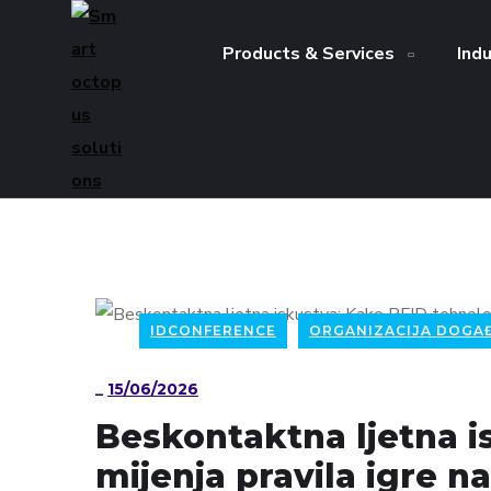
Products & Services
Ind
IDCONFERENCE
ORGANIZACIJA DOGA
_
15/06/2026
Beskontaktna ljetna i
mijenja pravila igre n