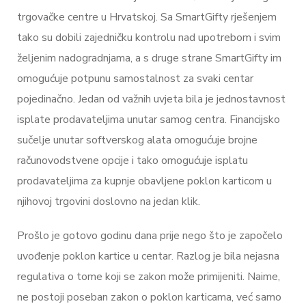
trgovačke centre u Hrvatskoj. Sa SmartGifty rješenjem
tako su dobili zajedničku kontrolu nad upotrebom i svim
željenim nadogradnjama, a s druge strane SmartGifty im
omogućuje potpunu samostalnost za svaki centar
pojedinačno. Jedan od važnih uvjeta bila je jednostavnost
isplate prodavateljima unutar samog centra. Financijsko
sučelje unutar softverskog alata omogućuje brojne
računovodstvene opcije i tako omogućuje isplatu
prodavateljima za kupnje obavljene poklon karticom u
njihovoj trgovini doslovno na jedan klik.
Prošlo je gotovo godinu dana prije nego što je započelo
uvođenje poklon kartice u centar. Razlog je bila nejasna
regulativa o tome koji se zakon može primijeniti. Naime,
ne postoji poseban zakon o poklon karticama, već samo